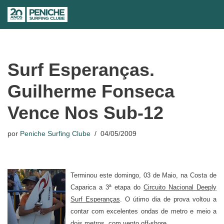
Avançar
para
o
conteúdo
Surf Esperanças.
Guilherme Fonseca
Vence Nos Sub-12
por
Peniche Surfing Clube
04/05/2009
Terminou este domingo, 03 de Maio, na Costa de
Caparica a 3ª etapa do
Circuito Nacional Deeply
Surf Esperanças
. O útimo dia de prova voltou a
contar com excelentes ondas de metro e meio a
dois metros, com vento off-shore.