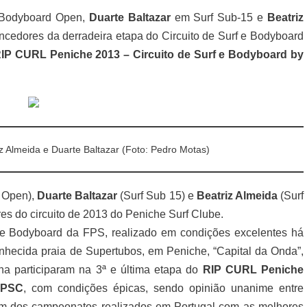
Bodyboard Open,
Duarte Baltazar
em Surf Sub-15 e
Beatriz
cedores da derradeira etapa do Circuito de Surf e Bodyboard
IP CURL Peniche 2013 – Circuito de Surf e Bodyboard by
 Almeida e Duarte Baltazar (Foto: Pedro Motas)
 Open),
Duarte Baltazar
(Surf Sub 15) e
Beatriz Almeida
(Surf
s do circuito de 2013 do Peniche Surf Clube.
e Bodyboard da FPS, realizado em condições excelentes há
hecida praia de Supertubos, em Peniche, “Capital da Onda”,
na participaram na 3ª e última etapa do
RIP CURL Peniche
PPSC
, com condições épicas, sendo opinião unanime entre
 um dos campeonatos realizados em Portugal com as melhores