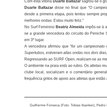
Com esta vitória
Duarte Baltazar
sagrou-se o gra
Duarte Baltazar
disse no final que “O campeo
desde a primeira etapa, pois tentou sempre pr
melhores ondas. Estou muito feliz.”
No Surf Feminino
Beatriz Almeida
impôs-se à a
se a grande vencedora do circuito do Peniche 
em 3º lugar.
A vencedora afirmou que “
foi um campeonato 
Supertubos, estiveram altas ondas nos dois dias,
Regressando ao SURF Open, realizam-se as mei
O ambiente na praia está ao rubro. Os atletas r
clube local, socializam e o comentário genera
frequência gritos de apoio aos atletas que estão 
Guilherme Fonseca (Foto: Tobias Ilsanker), Pedro 