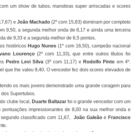
 com um show de tubos, manobras super arriscadas e scores
17,67) e
João Machado
(2º com 15,83) dominam por completo
com 9,50, a segunda melhor onda de 8,17 e ainda uma terceira
da de 9,33 e a segunda melhor de 6,5 pontos.
os históricos
Hugo Nunes
(1º com 16,50), campeão nacional
lvano Lourenço
(2º com 11,33), que entre outros títulos foi
ens
Pedro Levi Silva
(3º com 11,17) e
Rodolfo Pinto
em 4º.
vel que lhe valeu 9,40. O vencedor fez dois scores elevados de
 tendo os mais jovens demonstrado uma grande coragem para
s dos Supertubos.
 do clube local,
Duarte Baltazar
foi o grande vencedor com um
o pontuações impressionantes de 8,00 na sua melhor onda e
 segundo classificado com 11,67,
João Galeão
e
Francisco
nte.