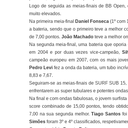
Logo de seguida as meias-finais de BB Open,
muito elevados.
Na primeira meia-final
Daniel Fonseca
(1º com 
a bateria, sendo que o primeiro teve a melhor 
de 7,00 pontos.
João Machado
teve a melhor on
Na segunda meia-final, uma bateria que oporia 
em 2004 e por duas vezes vice-campeão,
Si
campeão europeu em 2007, com os mais jov
Pedro Levi
fez a onda da bateria, um tubo incrí
8,83 e 7,67.
Seguiram-se as meias-finais de SURF SUB 15,
enfrentarem as super tubulares e potentes onda
Na final e com ondas fabulosas, o jovem surfista
score combinado de 15,00 pontos, tendo obtid
7,00 na sua segunda melhor.
Tiago Santos
foi
Simões
foram 3º e 4º classificados, respetivame