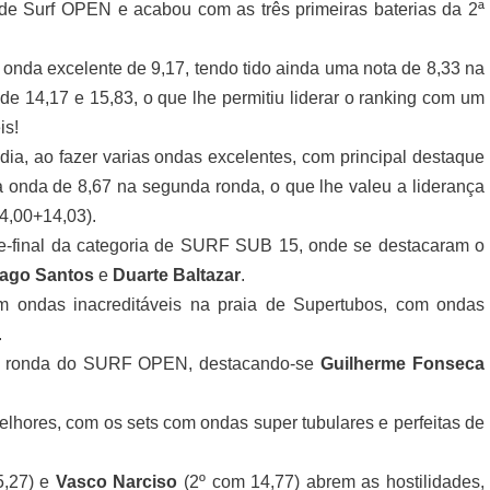
e Surf OPEN e acabou com as três primeiras baterias da 2ª
onda excelente de 9,17, tendo tido ainda uma nota de 8,33 na
 de 14,17 e 15,83, o que lhe permitiu liderar o ranking com um
is!
ia, ao fazer varias ondas excelentes, com principal destaque
 onda de 8,67 na segunda ronda, o que lhe valeu a liderança
4,00+14,03).
de-final da categoria de SURF SUB 15, onde se destacaram o
iago Santos
e
Duarte Baltazar
.
 ondas inacreditáveis na praia de Supertubos, com ondas
.
da ronda do SURF OPEN, destacando-se
Guilherme Fonseca
elhores, com os sets com ondas super tubulares e perfeitas de
5,27) e
Vasco Narciso
(2º com 14,77) abrem as hostilidades,