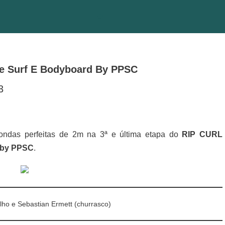
De Surf E Bodyboard By PPSC
3
das perfeitas de 2m na 3ª e última etapa do
RIP CURL
d by PPSC
.
lho e Sebastian Ermett (churrasco)