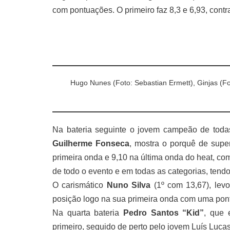
com pontuações. O primeiro faz 8,3 e 6,93, contr
Hugo Nunes (Foto: Sebastian Ermett), Ginjas (F
Na bateria seguinte o jovem campeão de todas
Guilherme Fonseca
, mostra o porquê de supe
primeira onda e 9,10 na última onda do heat, com
de todo o evento e em todas as categorias, tendo
O carismático
Nuno Silva
(1º com 13,67), lev
posição logo na sua primeira onda com uma pontu
Na quarta bateria
Pedro Santos “Kid”
, que 
primeiro, seguido de perto pelo jovem Luís Lucas