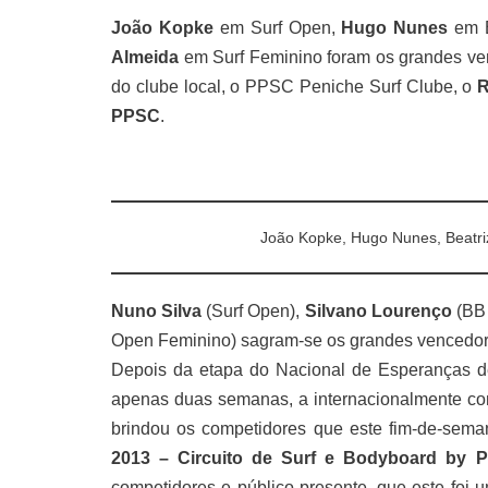
João Kopke
em Surf Open,
Hugo Nunes
em 
Almeida
em Surf Feminino foram os grandes ven
do clube local, o PPSC Peniche Surf Clube, o
R
PPSC
.
João Kopke, Hugo Nunes, Beatriz
Nuno Silva
(Surf Open),
Silvano Lourenço
(BB
Open Feminino) sagram-se os grandes vencedore
Depois da etapa do Nacional de Esperanças d
apenas duas semanas, a internacionalmente con
brindou os competidores que este fim-de-sema
2013 – Circuito de Surf e Bodyboard by 
competidores e público presente, que este foi