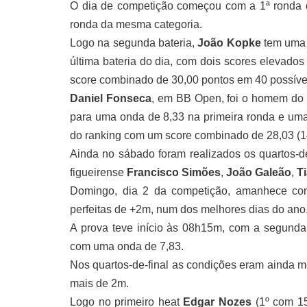
O dia de competição começou com a 1ª ronda d
ronda da mesma categoria.
Logo na segunda bateria,
João Kopke
tem uma 
última bateria do dia, com dois scores elevados
score combinado de 30,00 pontos em 40 possíve
Daniel Fonseca
, em BB Open, foi o homem do d
para uma onda de 8,33 na primeira ronda e uma
do ranking com um score combinado de 28,03 (1
Ainda no sábado foram realizados os quartos-
figueirense
Francisco Simões
,
João Galeão
,
T
Domingo, dia 2 da competição, amanhece com
perfeitas de +2m, num dos melhores dias do ano
A prova teve início às 08h15m, com a segun
com uma onda de 7,83.
Nos quartos-de-final as condições eram ainda m
mais de 2m.
Logo no primeiro heat
Edgar Nozes
(1º com 1