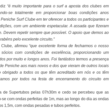
 diz
“é muito importante para o surf a aposta dos clubes em
ndo-se totalmente em proporcionar boas condições anos
 Peniche Surf Clube em ter oferecer a todos os participantes e
ições, com um ambiente espetacular. A assada que fizeram
e. Devem repetir sempre que possível. O apoio que demos ao
abéns pelo excelente circuito.”
f Clube, afirmou
“que excelente forma de fecharmos o nosso
s sócios com condições de excelência, proporcionando um
dos por muito e longos anos.
Foi fantástico termos a presença
 de Peniche aos mais novos e dos que vieram de outros locais
 obrigado a todos os que têm acreditado em nós e os têm
eramos por todos na festa de encerramento do circuito em
ia de Supertubos pelas 07h30m e cedo se percebeu que as
u-se com ondas perfeitas de 1m, mas ao longo do dia as ondas
 os 1,5m, com ondas pesadas e tubos perfeitos.