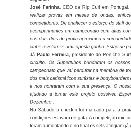
José Farinha
, CEO da Rip Curl em Portugal,
realizar provas em meses de ondas, enfoca
competidores. De enaltecer o esforço do staff do
acompanhantes um campeonato com altas cond
nos dois dias de prova aproximou a comunidad
clube revelou-se uma aposta ganha. Estão de par
Já
Paulo Ferreira
, presidente do Peniche Sur
circuito. Os Supertubos brindaram os nosso
campeonato que vai perdurar na memória de to
dos mais carismáticos surfistas e bodyboarders
e nos honraram com a sua presença. O nosso
ajudado a tornar este projeto possível. Esp
Dezembro”.
No Sábado o checkin foi marcado para a pra
condições estavam de gala. A competição inicio
foram aumentando e no final os sets atingiam já