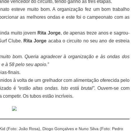
nde vencedor do circuito, tendo ganho as três etapas.
nato esteve muito bom. A organização fez um bom trabalho
oporcionar as melhores ondas e este foi o campeonato com as
inda muito jovem
Rita Jorge
, de apenas treze anos e sagrou-
Surf Clube.
Rita Jorge
acaba o circuito no seu ano de estreia
muito bom. Queria agradecer à organização e às ondas dos
 e à 58 pelo seu apoio.”
as-finais.
eunidos à volta de um grelhador com alimentação oferecida pelo
lizado é
“estão altas ondas. Isto está brutal”
. Ouvem-se com
a competir. Os tubos estão incríveis.
Kid (Foto: João Rosa), Diogo Gonçalves e Nuno Silva (Foto: Pedro