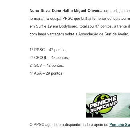
Nuno Silva
,
Dane Hall
e
Miguel Oliveira
, em surf, junt
formaram a equipa PPSC que brilhantemente conquistou ma
em Surf e 19 em Bodyboard, totalizou 47 pontos, à frente 
com larga vantagem sobre a Associação de Surf de Aveiro,
1º PPSC – 47 pontos;
2º CRCQL – 42 pontos;
2º SCV – 42 pontos;
4º ASA – 29 pontos;
O PPSC agradece a disponibilidade e apoio do
Peniche Su