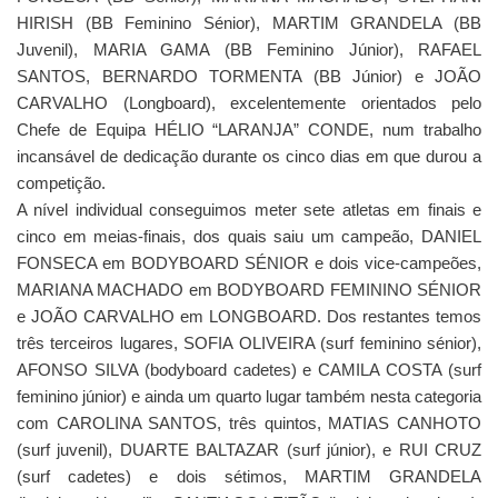
HIRISH (BB Feminino Sénior), MARTIM GRANDELA (BB
Juvenil), MARIA GAMA (BB Feminino Júnior), RAFAEL
SANTOS, BERNARDO TORMENTA (BB Júnior) e JOÃO
CARVALHO (Longboard), excelentemente orientados pelo
Chefe de Equipa HÉLIO “LARANJA” CONDE, num trabalho
incansável de dedicação durante os cinco dias em que durou a
competição.
A nível individual conseguimos meter sete atletas em finais e
cinco em meias-finais, dos quais saiu um campeão, DANIEL
FONSECA em BODYBOARD SÉNIOR e dois vice-campeões,
MARIANA MACHADO em BODYBOARD FEMININO SÉNIOR
e JOÃO CARVALHO em LONGBOARD. Dos restantes temos
três terceiros lugares, SOFIA OLIVEIRA (surf feminino sénior),
AFONSO SILVA (bodyboard cadetes) e CAMILA COSTA (surf
feminino júnior) e ainda um quarto lugar também nesta categoria
com CAROLINA SANTOS, três quintos, MATIAS CANHOTO
(surf juvenil), DUARTE BALTAZAR (surf júnior), e RUI CRUZ
(surf cadetes) e dois sétimos, MARTIM GRANDELA