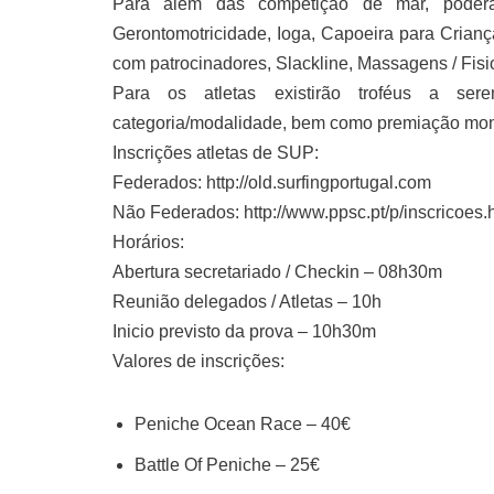
Para além das competição de mar, poderá 
Gerontomotricidade, Ioga, Capoeira para Crianç
com patrocinadores, Slackline, Massagens / Fisiot
Para os atletas existirão troféus a sere
categoria/modalidade, bem como premiação mone
Inscrições atletas de SUP:
Federados: http://old.surfingportugal.com
Não Federados: http://www.ppsc.pt/p/inscricoes.
Horários:
Abertura secretariado / Checkin – 08h30m
Reunião delegados / Atletas – 10h
Inicio previsto da prova – 10h30m
Valores de inscrições:
Peniche Ocean Race – 40€
Battle Of Peniche – 25€