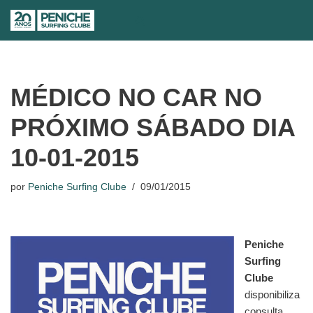
Avançar
para
o
conteúdo
MÉDICO NO CAR NO
PRÓXIMO SÁBADO DIA
10-01-2015
por
Peniche Surfing Clube
09/01/2015
Peniche
Surfing
Clube
disponibiliza
consulta