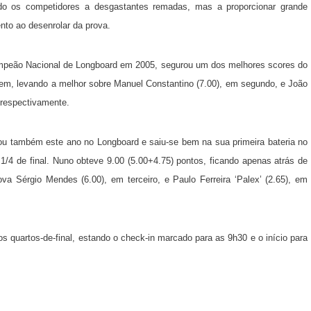
ndo os competidores a desgastantes remadas, mas a proporcionar grande
nto ao desenrolar da prova.
mpeão Nacional de Longboard em 2005, segurou um dos melhores scores do
em, levando a melhor sobre Manuel Constantino (7.00), em segundo, e João
, respectivamente.
ou também este ano no Longboard e saiu-se bem na sua primeira bateria no
 1/4 de final. Nuno obteve 9.00 (5.00+4.75) pontos, ficando apenas atrás de
ova Sérgio Mendes (6.00), em terceiro, e Paulo Ferreira ‘Palex’ (2.65), em
s quartos-de-final, estando o check-in marcado para as 9h30 e o início para