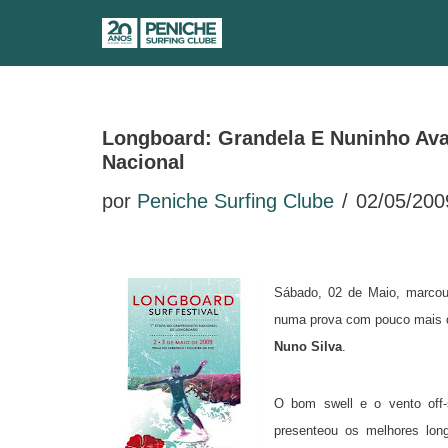
Avançar
para
o
Longboard: Grandela E Nuninho Ava
conteúdo
Nacional
por
Peniche Surfing Clube
02/05/200
Sábado, 02 de Maio, marcou 
numa prova com pouco mais de
Nuno Silva
.
O bom swell e o vento off-
presenteou os melhores lon