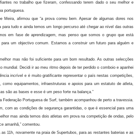
fiantes no trabalho que fizeram, confessando terem dado o seu melhor e
pa portuguesa.
pe Meira, afirmou que “a prova correu bem. Apesar de algumas dores nos
para tudo e ainda temos um longo percurso até chegar ao nível das outras
amos em fase de aprendizagem, mas penso que somos o grupo que está
r para um objectivo comum. Estamos a construir um futuro para alguém e
melhor mas não foi suficiente para um bom resultado. As outras selecções
o mundial. Decidi ir ao meu ritmo depois de ter perdido o comboio e apanhei
cia incrível e é muito gratificante representar o país nestas competições,
como equipamentos, infraestruturas e apoios para um estatuto de atleta,
as são as bases e esse é um peso forte na balança.”
da Federação Portuguesa de Surf, também acompanhou de perto a travessia.
em, com as condições de segurança garantidas, o que é essencial para uma
elhor mas ainda temos dois atletas em prova na competição de ondas, pelo
ece amanhã,” comentou.
 11h, novamente na praia de Supertubos, para as restantes baterias e as