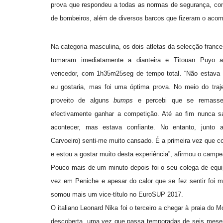
prova que respondeu a todas as normas de segurança, com
de bombeiros, além de diversos barcos que fizeram o aco
Na categoria masculina, os dois atletas da selecção fran
tomaram imediatamente a dianteira e Titouan Puyo 
vencedor, com 1h35m25seg de tempo total. “Não estava
eu gostaria, mas foi uma óptima prova. No meio do traje
proveito de alguns
bumps
e percebi que se remasse
efectivamente ganhar a competição. Até ao fim nunca 
acontecer, mas estava confiante. No entanto, junto 
Carvoeiro) senti-me muito cansado. É a primeira vez que 
e estou a gostar muito desta experiência”, afirmou o camp
Pouco mais de um minuto depois foi o seu colega de equip
vez em Peniche e apesar do calor que se fez sentir foi m
somou mais um vice-título no EuroSUP 2017.
O italiano Leonard Nika foi o terceiro a chegar à praia d
descoberta, uma vez que passa temporadas de seis meses n