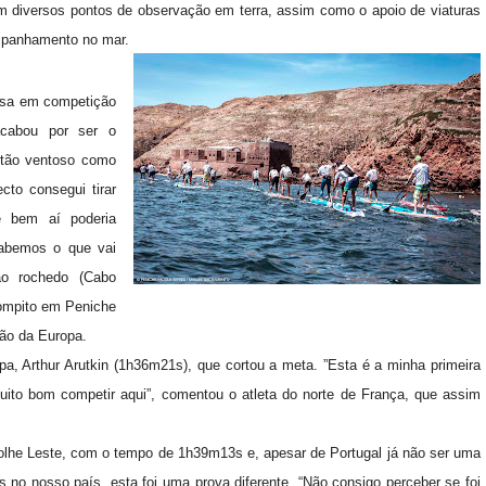
 diversos pontos de observação em terra, assim como o apoio de viaturas
mpanhamento no mar.
cesa em competição
acabou por ser o
 tão ventoso como
cto consegui tirar
 bem aí poderia
sabemos o que vai
ao rochedo (Cabo
compito em Peniche
eão da Europa.
a, Arthur Arutkin (1h36m21s), que cortou a meta. ”Esta é a minha primeira
uito bom competir aqui”, comentou o atleta do norte de França, que assim
o Molhe Leste, com o tempo de 1h39m13s e, apesar de Portugal já não ser uma
o nosso país, esta foi uma prova diferente. “Não consigo perceber se foi