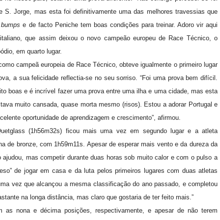
 e S. Jorge, mas esta foi definitivamente uma das melhores travessias que
e
bumps
e de facto Peniche tem boas condições para treinar. Adoro vir aqui
o italiano, que assim deixou o novo campeão europeu de Race Técnico, o
ódio, em quarto lugar.
 como campeã europeia de Race Técnico, obteve igualmente o primeiro lugar
, a sua felicidade reflectia-se no seu sorriso. “Foi uma prova bem difícil.
o boas e é incrível fazer uma prova entre uma ilha e uma cidade, mas esta
stava muito cansada, quase morta mesmo (risos). Estou a adorar Portugal e
xcelente oportunidade de aprendizagem e crescimento”, afirmou.
Quetglass (1h56m32s) ficou mais uma vez em segundo lugar e a atleta
ha de bronze, com 1h59m11s. Apesar de esperar mais vento e da dureza da
o ajudou, mas competir durante duas horas sob muito calor e com o pulso a
so” de jogar em casa e da luta pelos primeiros lugares com duas atletas
l, uma vez que alcançou a mesma classificação do ano passado, e completou
tante na longa distância, mas claro que gostaria de ter feito mais.”
m as nona e décima posições, respectivamente, e apesar de não terem