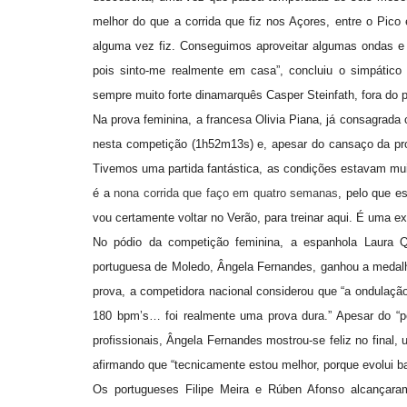
melhor do que a corrida que fiz nos Açores, entre o Pico
alguma vez fiz. Conseguimos aproveitar algumas ondas 
pois sinto-me realmente em casa”, concluiu o simpátic
sempre muito forte dinamarquês Casper Steinfath, fora do p
Na prova feminina, a francesa Olivia Piana, já consagrada
nesta competição (1h52m13s) e, apesar do cansaço da prova
Tivemos uma partida fantástica, as condições estavam muit
é a
nona corrida que faço em quatro semanas
, pelo que e
vou certamente voltar no Verão, para treinar aqui. É uma e
No pódio da competição feminina, a espanhola Laura 
portuguesa de Moledo, Ângela Fernandes, ganhou a medal
prova, a competidora nacional considerou que “a ondulaçã
180 bpm’s… foi realmente uma prova dura.” Apesar do “pe
profissionais, Ângela Fernandes mostrou-se feliz no fina
afirmando que “tecnicamente estou melhor, porque evolui bas
Os portugueses Filipe Meira e Rúben Afonso alcançara