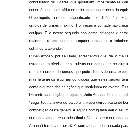
conquistado os lugares que gostariam, mostraram-se con
dando ênfase ao espírito de união do grupo e apoio da equi
O português mais bem classificado, com 1h45m45s, Fili
ombros dei o meu máximo. Por vezes a vontade não chega 
equipas. É o nosso segundo ano como selecção e est
realmente a funcionar como equipa e estamos a trabalha
estamos a aprender.”
Rúben Afonso, por seu lado, acrescentou que “dei o meu 
estão noutro nível e temos atletas que competem no circuit
o maior número de
bumps
que pude. Tem sido uma experiên
mas faltam-nos algumas condições que estes países têm, 
como algumas das seleções que participam no evento. Ess
Da parte da seleção portuguesa, João Aranha, Presidente 
“Segui toda a prova do barco e a prova correu bastante b
competição deste género. A equipa portuguesa deu o seu m
que não existem resultados finais. Vamos ver o que acont
Amanhã termina o EuroSUP, com a chamada marcada para as