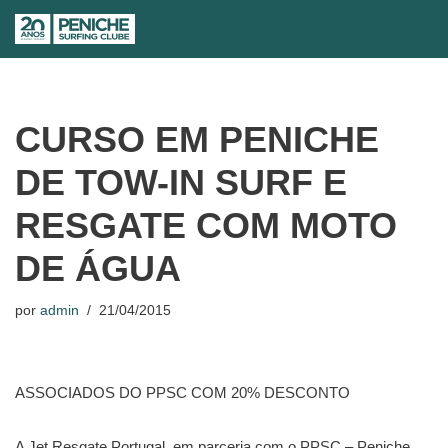
Avançar
para
o
conteúdo
CURSO EM PENICHE
DE TOW-IN SURF E
RESGATE COM MOTO
DE ÁGUA
por
admin
21/04/2015
ASSOCIADOS DO PPSC COM 20% DESCONTO
A Jet Resgate Portugal, em parceria com o PPSC – Peniche