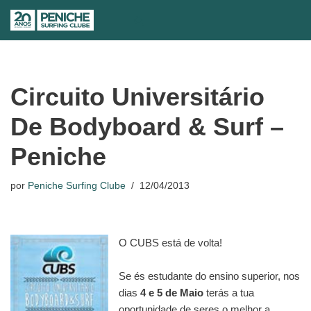
Avançar
para
o
conteúdo
Circuito Universitário
De Bodyboard & Surf –
Peniche
por
Peniche Surfing Clube
12/04/2013
O CUBS está de volta!
Se és estudante do ensino superior, nos
dias
4 e 5 de Maio
terás a tua
oportunidade de seres o melhor a