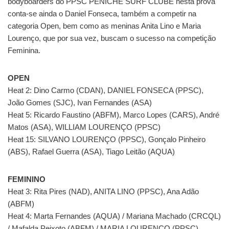
bodyboarders do PPSC PENICHE SURF CLUBE nesta prova
conta-se ainda o Daniel Fonseca, também a competir na
categoria Open, bem como as meninas Anita Lino e Maria
Lourenço, que por sua vez, buscam o sucesso na competição
Feminina.
OPEN
Heat 2: Dino Carmo (CDAN), DANIEL FONSECA (PPSC),
João Gomes (SJC), Ivan Fernandes (ASA)
Heat 5: Ricardo Faustino (ABFM), Marco Lopes (CARS), André
Matos (ASA), WILLIAM LOURENÇO (PPSC)
Heat 15: SILVANO LOURENÇO (PPSC), Gonçalo Pinheiro
(ABS), Rafael Guerra (ASA), Tiago Leitão (AQUA)
FEMININO
Heat 3: Rita Pires (NAD), ANITA LINO (PPSC), Ana Adão
(ABFM)
Heat 4: Marta Fernandes (AQUA) / Mariana Machado (CRCQL)
/ Mafalda Peixoto (ABFM) / MARIA LOURENÇO (PPSC).