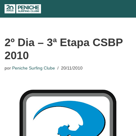
Avançar
para
o
conteúdo
2º Dia – 3ª Etapa CSBP
2010
por
Peniche Surfing Clube
20/11/2010