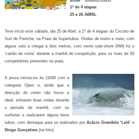
1ª de 4 etapas
25 e 26 ABRIL
T
eve início este sábado, dia 25 de Abril, a 1ª de 4 etapas do Circuito de
Surf de Peniche, na Praia de Supertubos. Ondas de metro e meio, com
alguns sets a chegar a dois metros, com vento side-shore (NW) foi o
‘cartão de visita’ durante a manhã de competição, para os mais de 50
competidores presentes na praia.
A prova iniciou-se às 11h00 com a
categoria Open e, ainda que a
direcção do vento não fosse a
ideal, entraram boas ondas durante
o período da manhã, com os
surfistas a realizarem alguns bons
tubos, com destaque para os realizados por
Acácio Grandela ‘Lelé’
e
Diogo Gonçalves
(na foto).