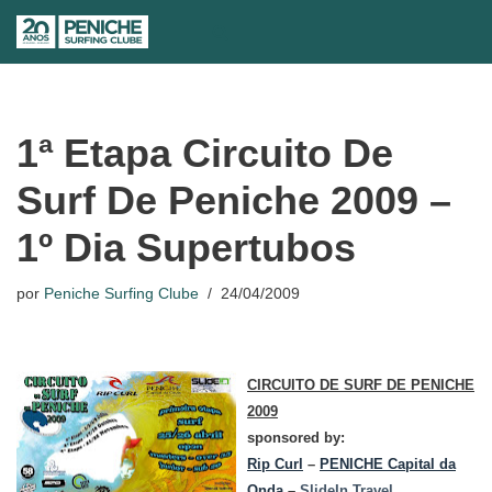
Avançar
para
o
conteúdo
1ª Etapa Circuito De
Surf De Peniche 2009 –
1º Dia Supertubos
por
Peniche Surfing Clube
24/04/2009
CIRCUITO DE SURF DE PENICHE
2009
sponsored by:
Rip Curl
–
PENICHE Capital da
Onda
–
SlideIn.Travel