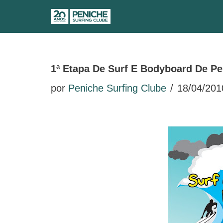
Avançar
para
o
1ª Etapa De Surf E Bodyboard De Pe
conteúdo
por
Peniche Surfing Clube
18/04/201